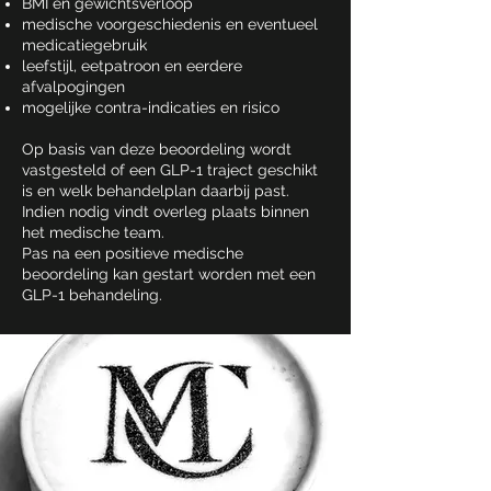
BMI en gewichtsverloop
medische voorgeschiedenis en eventueel
medicatiegebruik
leefstijl, eetpatroon en eerdere
afvalpogingen
mogelijke contra-indicaties en risico
Op basis van deze beoordeling wordt
vastgesteld of een GLP-1 traject geschikt
is en welk behandelplan daarbij past.
Indien nodig vindt overleg plaats binnen
het medische team.
Pas na een positieve medische
beoordeling kan gestart worden met een
GLP-1 behandeling.