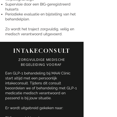
Supervisie door een BIG-geregistreerd
huisarts
Periodieke evaluatie en bijstelling van het
behandelplan.
Zo wordt het traject zorgvuldig, veilig en
medisch verantwoord uitgevoerd.
INTAKECONSULT
ZORGVULDIGE MEDISCHE
BEGELEIDING VOORAF
Een GLP-1 behandeling bij MAAI Clinic
start altijd met een persoonlijk
intakeconsult. Tijdens dit consult
beoordelen we of behandeling met GLP-1
medicatie medisch verantwoord en
passend is bij jouw situatie.
Er wordt uitgebreid gekeken naar: