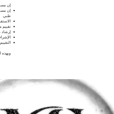
إن مسار GLP-1 في عيادة MAAI لا يقتصر على مجرد
طبي.
الاستق
تقييم م
إرشاد م
الإشراف
التقييم
وبهذه ا