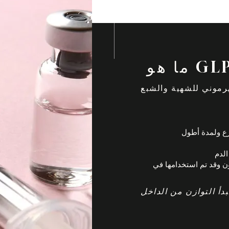
و GLP-1
رموني للشهية والشبع
ع ولمدة أطول
لدم
G هذا الهرمون وقد تم استخدامها في
بدأ التوازن من الداخل