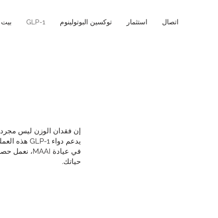
اتصال
استثمار
توكسين البوتولينوم
GLP-1
بيت
إن فقدان الوزن ليس مجرد مس
يدعم دواء GLP-1 هذه العملية على المستوى الطبي ويساعد الجسم على الاستجابة للجوع والشبع كما هو مقصود.
حياتك.