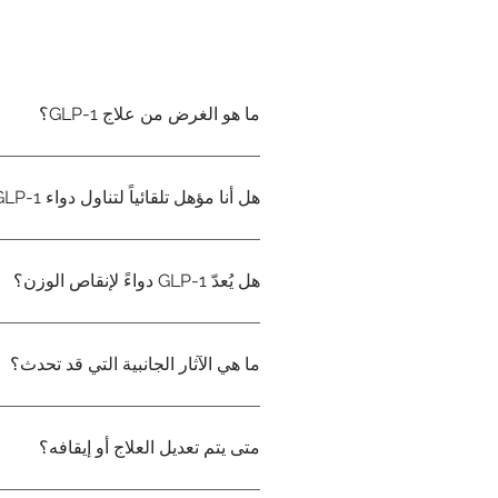
ما هو الغرض من علاج GLP-1؟
هل أنا مؤهل تلقائياً لتناول دواء GLP-1؟
لا، ارتفاع مؤشر كتلة الجسم وحده غير كافٍ. يجب دائماً مراعاة التاريخ الطبي، والأدوية المستخدمة، والعلاج السابق، وموانع الاستخدام المحتملة.
هل يُعدّ GLP-1 دواءً لإنقاص الوزن؟
لا، يُستخدم دواء GLP-1 في عيادة MAAI حصراً كجزء من خطة علاجية طبية. وهو ليس حلاً تجميلياً أو اختيارياً لإنقاص الوزن.
ما هي الآثار الجانبية التي قد تحدث؟
تشمل الآثار الجانبية الأكثر شيوعًا ا
متى يتم تعديل العلاج أو إيقافه؟