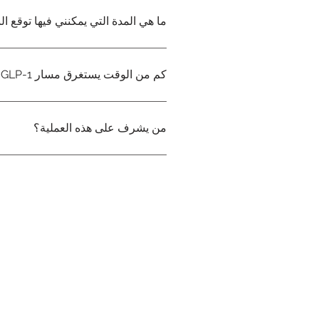
إذا لم يكن التأثير كافياً، أو ظهرت آثار
ما هي المدة التي يمكنني فيها توقع الن
يختلف التأثير من شخص لآخر. لا توجد أوزان أو فترات زمنية محددة، ولا ضمانات. يعتمد مسار العمل على استجابة الفرد، والجرعة، ونمط الحياة.
كم من الوقت يستغرق مسار GLP-1؟
من يشرف على هذه العملية؟
يتم تنفيذ البرنامج تحت إشراف طبي، مع توجيه من ممر
حقوق الطبع
والنشر