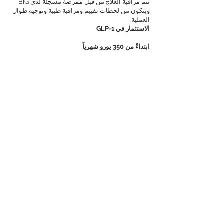
تتم مراقبة العلاج من قبل ممرضة مسجلة لدى BIG
ويتكون من لحظات تقييم ومراقبة طبية وتوجيه طوال
العملية.
الاستثمار في GLP-1
ابتداءً من 350 يورو شهرياً
تعتمد التكاليف النهائية على الدواء المختار والجرعة
وشدة التوجيه، ويتم مناقشتها دائمًا مسبقًا أثناء جلسة
الاستشارة.
لا يوجد حل واحد يناسب الجميع، ولكن المسؤولية
الطبية والنهج المُخصّص هما الأساس.
حقوق الطبع والنشر
اتصال
الشروط والأحكام العامة
عيادة جز العشب
إجراءات تقديم الشكاوى
روتردام، هولندا
سياسة الخصوصية
info@maaiclinic.nl
تنصل
الهاتف:
06 30963080
رقم غرفة التجارة:
77456017