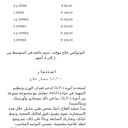
البوتوكس علاج مؤقت. تدوم نتائجه في المتوسط من
3 إلى 4 أشهر.
استثمار
مسار علاج GLP-1
تُستخدم أدوية GLP-1 لدعم فقدان الوزن وتنظيم
الشهية. في عيادة MAAI، نتعامل مع مجموعة متنوعة
من أدوية GLP-1، بما في ذلك مونجارو، وأوزمبيك،
وساكسيندا.
تبدأ عملية العلاج دائمًا بفحص طبي شامل. خلال هذه
الاستشارة، نقوم بتقييم دقيق لحالتك الصحية، ونمط
حياتك، وتجاربك السابقة. وبناءً على ذلك، يتم وضع
خطة علاجية مخصصة، تتضمن التوجيه المناسب.