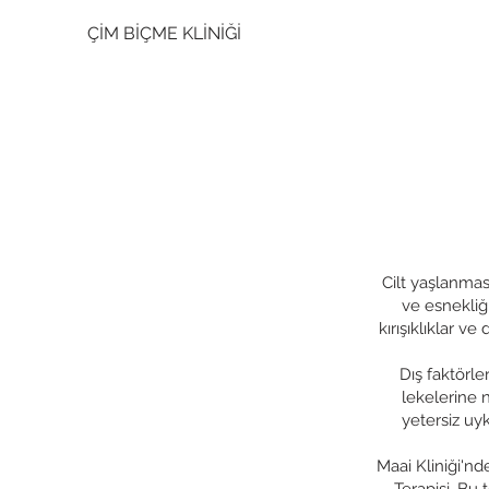
ÇİM BİÇME KLİNİĞİ
Cilt yaşlanmas
ve esnekliği
kırışıklıklar v
Dış faktörle
lekelerine n
yetersiz uy
Maai Kliniği'nd