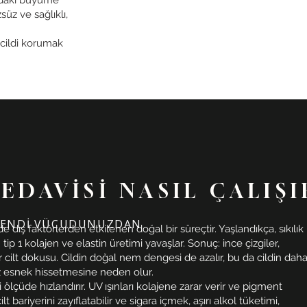
ızdaki büyüme
süz ve sağlıklı,
 cildi korumak
EDAVİSİ NASIL ÇALIŞI
KENDİ VÜCUDUNUZDAN
 dış faktörlerden etkilenen doğal bir süreçtir. Yaşlandıkça, sıkılık
 tip 1 kolajen ve elastin üretimi yavaşlar. Sonuç: ince çizgiler,
ir cilt dokusu. Cildin doğal nem dengesi de azalır, bu da cildin dah
 esnek hissetmesine neden olur.
 ölçüde hızlandırır. UV ışınları kolajene zarar verir ve pigment
t bariyerini zayıflatabilir ve sigara içmek, aşırı alkol tüketimi,