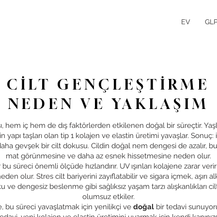
EV
GLP
CİLT GENÇLEŞTİRME
NEDEN VE YAKLAŞIM
ı, hem iç hem de dış faktörlerden etkilenen doğal bir süreçtir. Yaşla
n yapı taşları olan tip 1 kolajen ve elastin üretimi yavaşlar. Sonuç: i
e daha gevşek bir cilt dokusu. Cildin doğal nem dengesi de azalır, b
mat görünmesine ve daha az esnek hissetmesine neden olur.
r bu süreci önemli ölçüde hızlandırır. UV ışınları kolajene zarar ver
eden olur. Stres cilt bariyerini zayıflatabilir ve sigara içmek, aşırı al
ku ve dengesiz beslenme gibi sağlıksız yaşam tarzı alışkanlıkları c
olumsuz etkiler.
e, bu süreci yavaşlatmak için yenilikçi ve
doğal
bir tedavi sunuyo