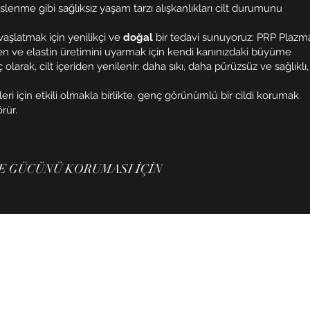
lenme gibi sağlıksız yaşam tarzı alışkanlıkları cilt durumunu
vaşlatmak için yenilikçi ve
doğal
bir tedavi sunuyoruz: PRP Plazm
ajen ve elastin üretimini uyarmak için kendi kanınızdaki büyüme
 olarak, cilt içeriden yenilenir: daha sıkı, daha pürüzsüz ve sağlıklı,
ri için etkili olmakla birlikte, genç görünümlü bir cildi korumak
rür.
VE GÜCÜNÜ KORUMASI İÇİN
TELİF HAKKI