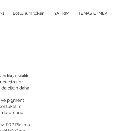
-1
Botulinum toksini
YATIRIM
TEMAS ETMEK
ndıkça, sıkılık
nce çizgiler,
u da cildin daha
ir ve pigment
kol tüketimi,
ilt durumunu
ruz: PRP Plazma