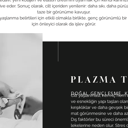
 tedavi, yeni kolajen ve elastin üretimini uyarmak için kendi kanın
tive eder. Sonuç olarak, cilt içeriden yenilenir: daha sıkı, daha pürüz
taze bir görünüme kavuşur.
aşlanma belirtileri için etkili olmakla birlikte, genç görünümlü bir
için önleyici olarak da işlev görür.
PLAZMA T
DOĞAL GENÇLEŞME, 
Cilt yaşlanması, hem iç hem de
ve esnekliğin yapı taşları olan
kırışıklıklar ve daha gevşek b
mat görünmesine ve daha az
Dış faktörler bu süreci önemli
lekelerine neden olur. Stres cil