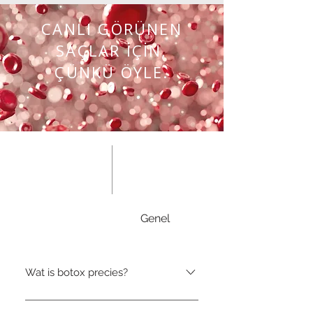
CANLI GÖRÜNEN
SAÇLAR İÇİN,
ÇÜNKÜ ÖYLE.
Botox
Genel
Wat is botox precies?
Botox (botuline toxine) is een